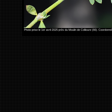
Photo prise le 1er avril 2025 près du Moulin de Collioure (66). Coordo