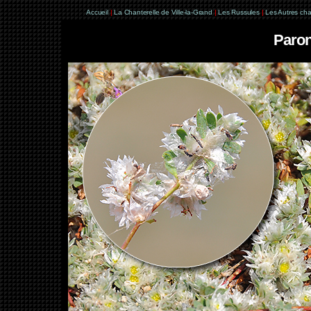
Accueil
|
La Chanterelle de Ville-la-Grand
|
Les Russules
|
Les Autres ch
Paron