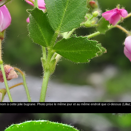
n nom à cette jolie bugrane. Photo prise le même jour et au même endroit que ci-dessus (Lillaz