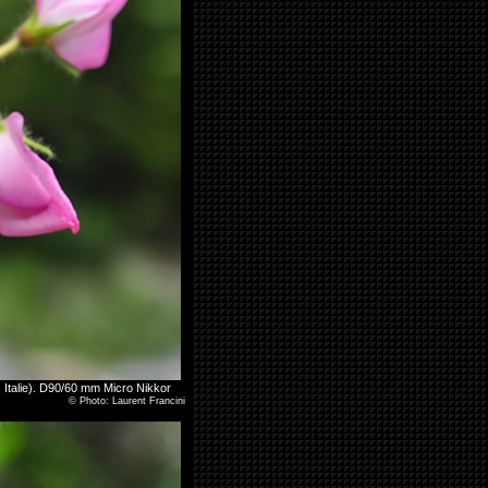
, Italie). D90/60 mm Micro Nikkor
©
Photo: Laurent Francini