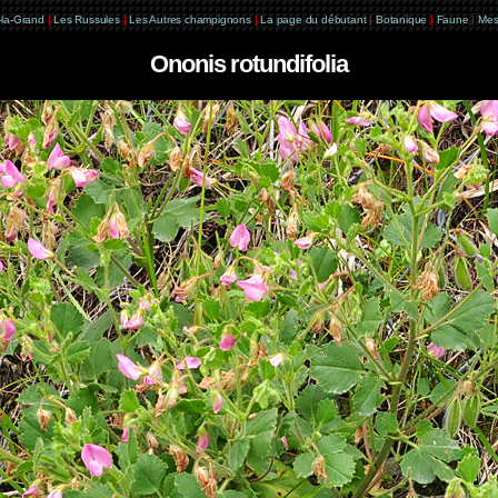
e-la-Grand
|
Les Russules
|
Les Autres champignons
|
La page du débutant
|
Botanique
|
Faune
|
Mes
Ononis rotundifolia