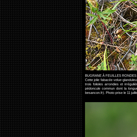
BUGRANE À FEUILLES RONDES
Cette jolie fabacée velue-glandul
trois folioles arrondies et irrég
pédoncule commun dont la longueu
besancon.fr). Photo prise le 11 ju