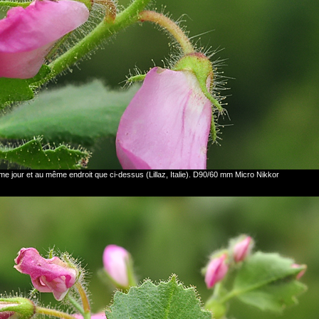
ême jour et au même endroit que ci-dessus (Lillaz, Italie). D90/60 mm Micro Nikkor