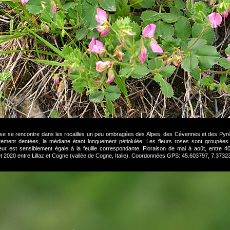
euse se rencontre dans les rocailles un peu ombragées des Alpes, des Cévennes et des Pyrén
ulièrement dentées, la médiane étant longuement pétiolulée. Les fleurs roses sont groupée
r est sensiblement égale à la feuille correspondante. Floraison de mai à août, entre 
illet 2020 entre Lillaz et Cogne (vallée de Cogne, Italie). Coordonnées GPS: 45.603797, 7.37