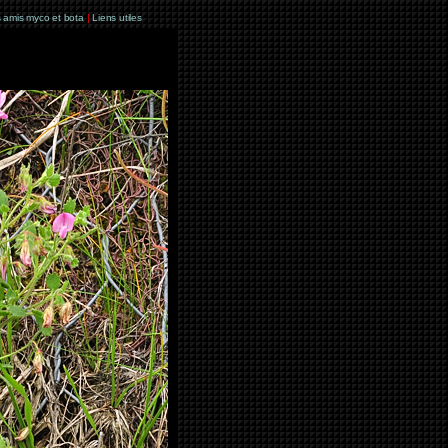
 amis myco et bota
|
Liens utiles