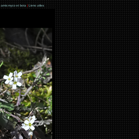
 amis myco et bota
|
Liens utiles