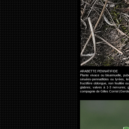
ARABETTE PENNATIFIDE
Plante vivace ou bisannuelle, pub
sinuées-pennatifides ou lyrées, le
fructifère oblongue, non feuillée o
glabres; valves à 1-3 nervures; 
compagnie de Gilles Corriol (Ger