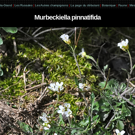
e-la-Grand
|
Les Russules
|
Les Autres champignons
|
La page du débutant
|
Botanique
|
Faune
|
Mes
Murbeckiella pinnatifida