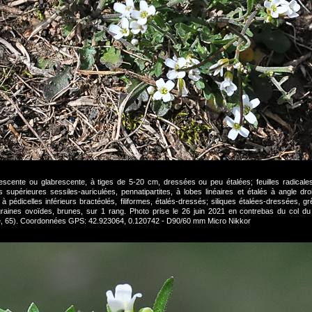
escente ou glabrescente, à tiges de 5-20 cm, dressées ou peu étalées; feuilles radicales
s supérieures sessiles-auriculées, pennatipartites, à lobes linéaires et étalés à angle droi
u à pédicelles inférieurs bractéolés, filiformes, étalés-dressés; siliques étalées-dressées, g
graines ovoïdes, brunes, sur 1 rang. Photo prise le 26 juin 2021 en contrebas du col d
de, 65). Coordonnées GPS: 42.923064, 0.120742 - D90/60 mm Micro Nikkor