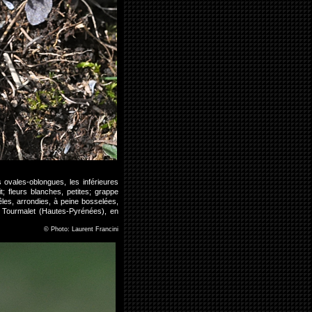
 ovales-oblongues, les inférieures
t; fleurs blanches, petites; grappe
rêles, arrondies, à peine bosselées,
u Tourmalet (Hautes-Pyrénées), en
©
Photo: Laurent Francini