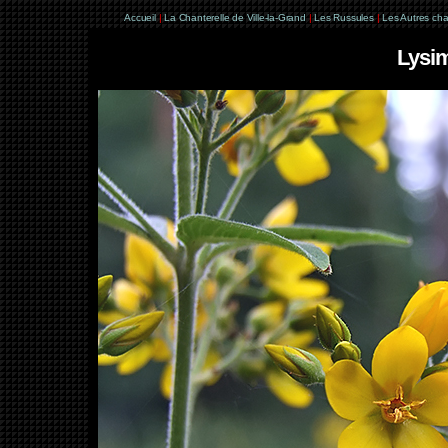
Accueil
|
La Chanterelle de Ville-la-Grand
|
Les Russules
|
Les Autres ch
Lysim