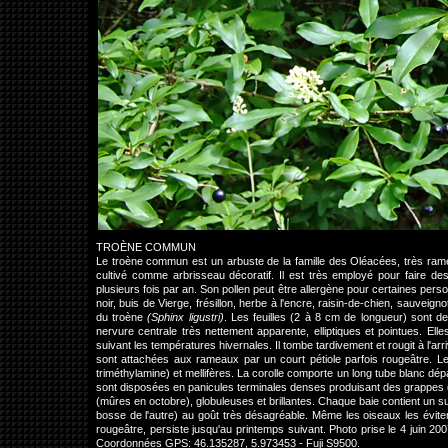
TROÈNE COMMUN
Le troène commun est un arbuste de la famille des Oléacées, très rameu
cultivé comme arbrisseau décoratif. Il est très employé pour faire des 
plusieurs fois par an. Son pollen peut être allergène pour certaines perso
noir, buis de Vierge, frésillon, herbe à l'encre, raisin-de-chien, sauveig
du troène
(Sphinx ligustri)
. Les feuilles (2 à 8 cm de longueur) sont de
nervure centrale très nettement apparente, elliptiques et pointues. Ell
suivant les températures hivernales. Il tombe tardivement et rougit à l'ar
sont attachées aux rameaux par un court pétiole parfois rougeâtre. L
triméthylamine) et mellifères. La corolle comporte un long tube blanc dép
sont disposées en panicules terminales denses produisant des grappes de pe
(mûres en octobre), globuleuses et brillantes. Chaque baie contient un 
bosse de l'autre) au goût très désagréable. Même les oiseaux les évitent
rougeâtre, persiste jusqu'au printemps suivant. Photo prise le 4 juin
Coordonnées GPS: 46.135287, 5.973453 - Fuji S9500.