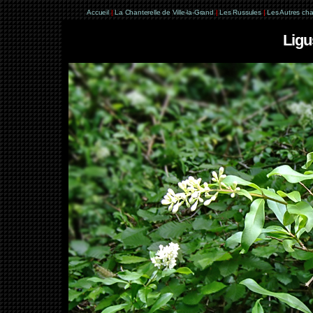
Accueil
|
La Chanterelle de Ville-la-Grand
|
Les Russules
|
Les Autres ch
Ligu