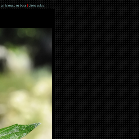
 amis myco et bota
|
Liens utiles