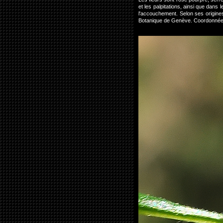
et les palpitations, ainsi que dans
l'accouchement. Selon ses origines,
Botanique de Genève. Coordonnée