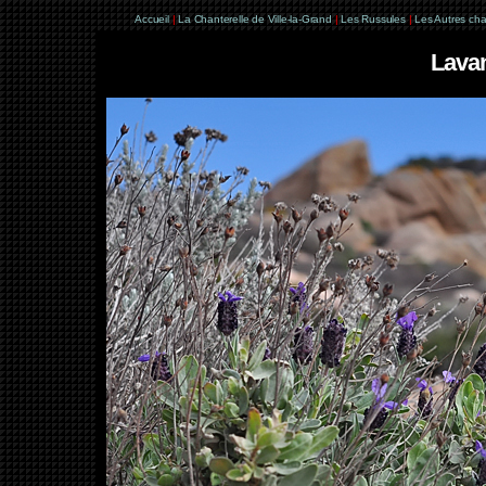
Accueil
|
La Chanterelle de Ville-la-Grand
|
Les Russules
|
Les Autres ch
Lava