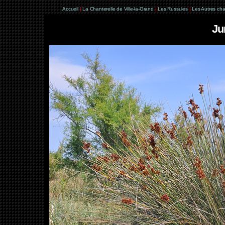
Accueil
|
La Chanterelle de Ville-la-Grand
|
Les Russules
|
Les Autres ch
Ju