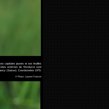
ses capitules jaunes et ses feuilles
ctées externes de l'involucre sont
 Chancy (Suisse). Coordonnées GPS:
©
Photo: Laurent Francini