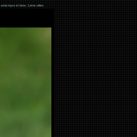
 amis myco et bota
|
Liens utiles