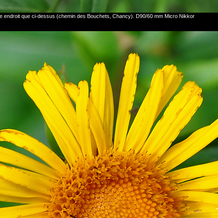
me endroit que ci-dessus (chemin des Bouchets, Chancy). D90/60 mm Micro Nikkor