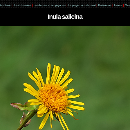
e-la-Grand
|
Les Russules
|
Les Autres champignons
|
La page du débutant
|
Botanique
|
Faune
|
Mes
Inula salicina