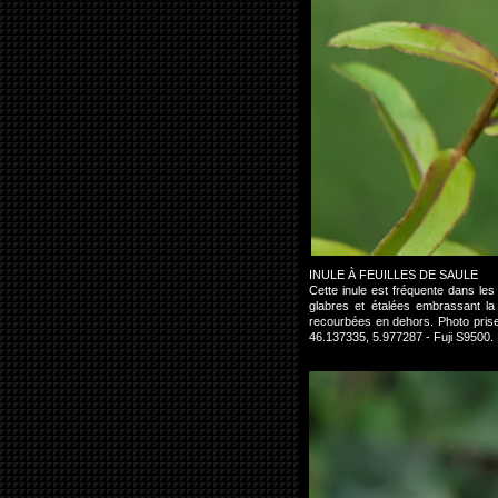
INULE À FEUILLES DE SAULE
Cette inule est fréquente dans les 
glabres et étalées embrassant la 
recourbées en dehors. Photo prise
46.137335, 5.977287 - Fuji S9500.