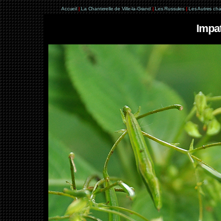
Accueil
|
La Chanterelle de Ville-la-Grand
|
Les Russules
|
Les Autres ch
Impat