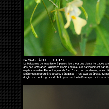
BALSAMINE À PETITES FLEURS
La balsamine ou impatiente à petites fleurs est une plante herbacée ann
des bois ombragés. Originaire d'Asie centrale, elle est largement natur
espèce invasive. Fleurs longues de 6 à 18 mm, non pendantes, jaune pâle;
légèrement recourbé; 5 pétales, 5 étamines. Fruit: capsule étroite, cylindr
doigts, libérant les graines! Photo prise au Jardin Botanique de Genève le