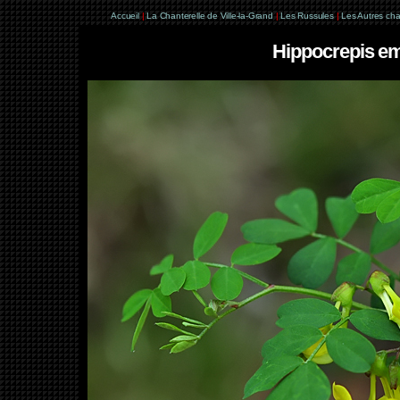
Accueil
|
La Chanterelle de Ville-la-Grand
|
Les Russules
|
Les Autres ch
Hippocrepis em