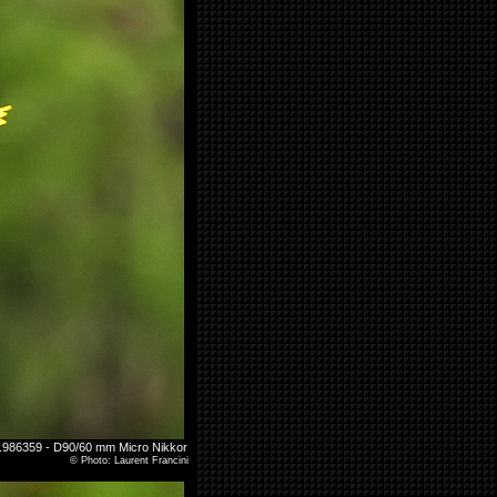
 5.986359 - D90/60 mm Micro Nikkor
©
Photo: Laurent Francini