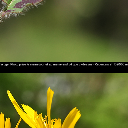
 sur la tige. Photo prise le même jour et au même endroit que ci-dessus (Repentance). D90/60