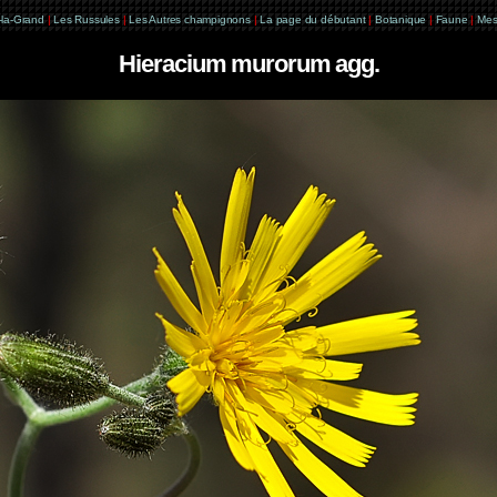
e-la-Grand
|
Les Russules
|
Les Autres champignons
|
La page du débutant
|
Botanique
|
Faune
|
Mes
Hieracium murorum agg.