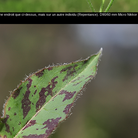
me endroit que ci-dessus, mais sur un autre individu (Repentance). D90/60 mm Micro Nikkor