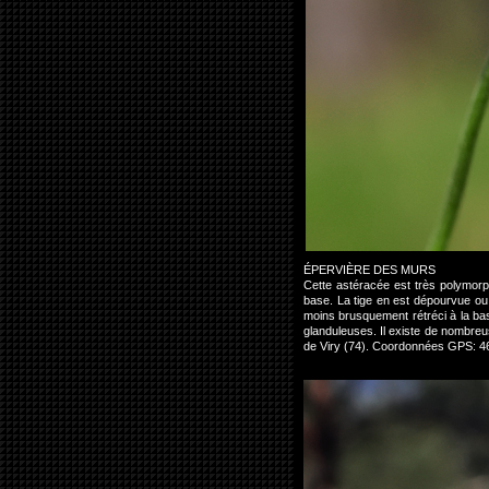
ÉPERVIÈRE DES MURS
Cette astéracée est très polymorph
base. La tige en est dépourvue ou 
moins brusquement rétréci à la ba
glanduleuses. Il existe de nombre
de Viry (74). Coordonnées GPS: 4