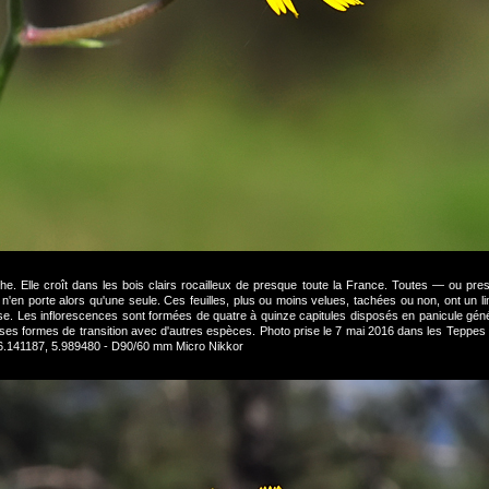
e. Elle croît dans les bois clairs rocailleux de presque toute la France. Toutes — ou pres
n'en porte alors qu'une seule. Ces feuilles, plus ou moins velues, tachées ou non, ont un li
se. Les inflorescences sont formées de quatre à quinze capitules disposés en panicule gén
uses formes de transition avec d'autres espèces. Photo prise le 7 mai 2016 dans les Teppe
6.141187, 5.989480 - D90/60 mm Micro Nikkor