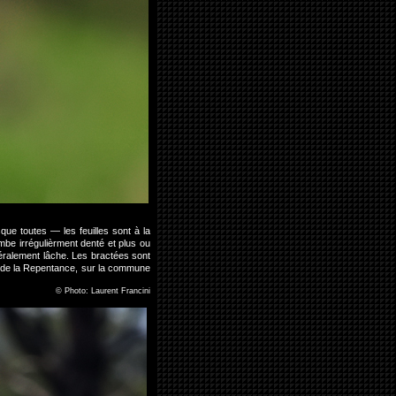
que toutes — les feuilles sont à la
mbe irrégulièrment denté et plus ou
éralement lâche. Les bractées sont
s de la Repentance, sur la commune
©
Photo: Laurent Francini