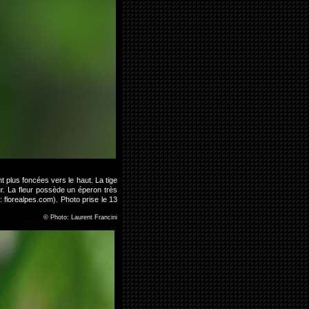
t plus foncées vers le haut. La tige
ur. La fleur possède un éperon très
 florealpes.com). Photo prise le 13
©
Photo: Laurent Francini