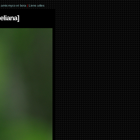
 amis myco et bota
|
Liens utiles
eliana]