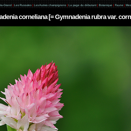
e-la-Grand
|
Les Russules
|
Les Autres champignons
|
La page du débutant
|
Botanique
|
Faune
|
Mes
enia corneliana [= Gymnadenia rubra var. corn