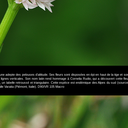
une adepte des pelouses d’altitude. Ses fleurs sont disposées en épi en haut de la tige et son
 lignes verticales. Son nom latin rend hommage à Cornelia Rudio, qui a découvert cette fle
, un labelle retroussé et triangulaire. Cette espèce est endémique des Alpes du sud (source:
alle Varaita (Piémont, Italie). D90/VR 105 Macro