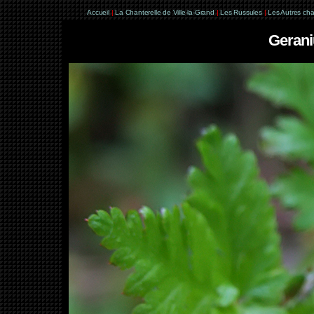
Accueil
|
La Chanterelle de Ville-la-Grand
|
Les Russules
|
Les Autres ch
Gerani