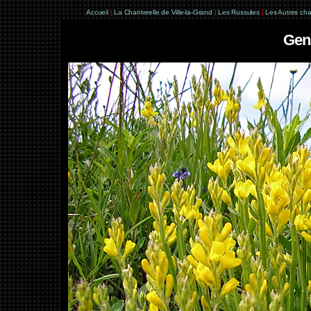
Accueil
|
La Chanterelle de Ville-la-Grand
|
Les Russules
|
Les Autres ch
Geni