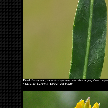
Détail d'un rameau, caractéristique avec ses ailes larges, s'interro
46.132720, 6.173943 - D90/VR 105 Macro