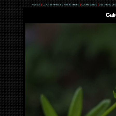
Accueil
|
La Chanterelle de Ville-la-Grand
|
Les Russules
|
Les Autres ch
Gal