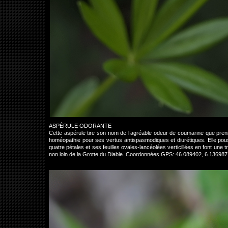
ASPÉRULE ODORANTE
Cette aspérule tire son nom de l’agréable odeur de coumarine que prennen
homéopathie pour ses vertus antispasmodiques et diurétiques. Elle pous
quatre pétales et ses feuilles ovales-lancéolées verticillées en font une
non loin de la Grotte du Diable. Coordonnées GPS: 46.089402, 6.136987 