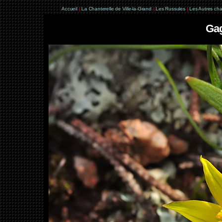
Accueil
|
La Chanterelle de Ville-la-Grand
|
Les Russules
|
Les Autres ch
Gag