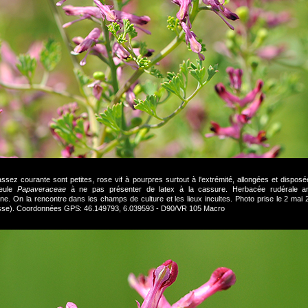
ssez courante sont petites, rose vif à pourpres surtout à l'extrémité, allongées et dis
seule
Papaveraceae
à ne pas présenter de latex à la cassure. Herbacée rudérale annu
ène. On la rencontre dans les champs de culture et les lieux incultes. Photo prise le 2 ma
sse). Coordonnées GPS: 46.149793, 6.039593 - D90/VR 105 Macro