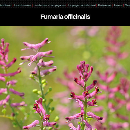
e-la-Grand
|
Les Russules
|
Les Autres champignons
|
La page du débutant
|
Botanique
|
Faune
|
Mes
Fumaria officinalis