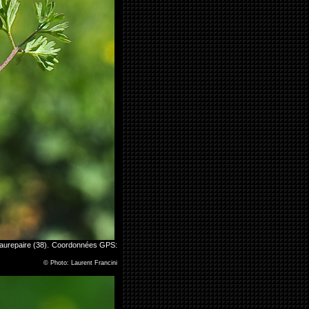
Beaurepaire (38). Coordonnées GPS:
©
Photo: Laurent Francini