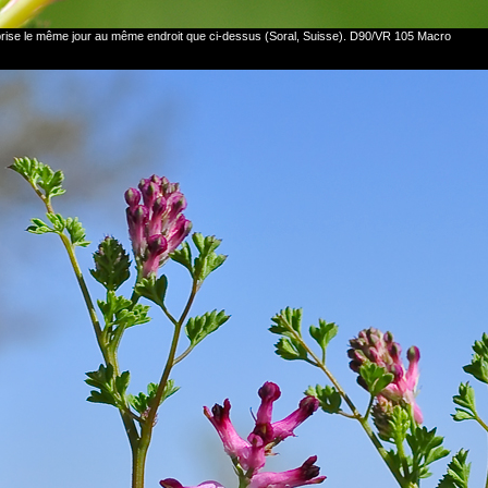
 prise le même jour au même endroit que ci-dessus (Soral, Suisse). D90/VR 105 Macro