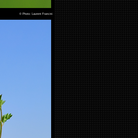
©
Photo: Laurent Francini