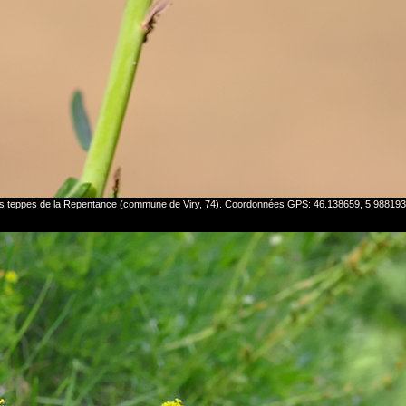
 les teppes de la Repentance (commune de Viry, 74). Coordonnées GPS: 46.138659, 5.98819