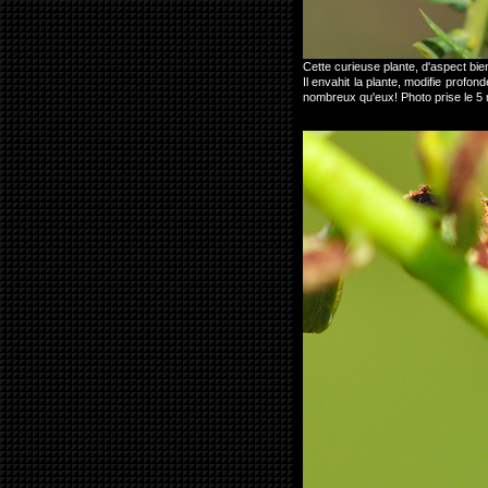
Cette curieuse plante, d'aspect bi
Il envahit la plante, modifie profo
nombreux qu'eux! Photo prise le 