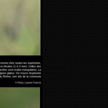
. Comme chez toutes les euphorbes,
 et étroites (1 à 3 mm). Celles des
tées sont ovales-triangulaires. La
rigone glabre. On trouve l'euphorbe
s du Rhône, non loin de la commune
©
Photo: Laurent Francini