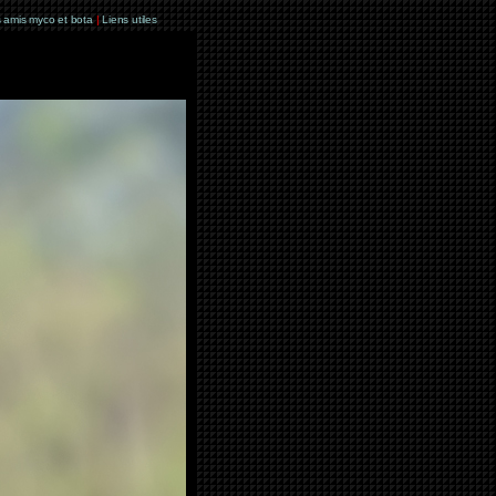
 amis myco et bota
|
Liens utiles