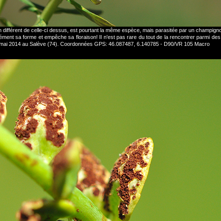
en différent de celle-ci dessus, est pourtant la même espèce, mais parasitée par un champign
ndément sa forme et empêche sa floraison! Il n'est pas rare du tout de la rencontrer parmi d
5 mai 2014 au Salève (74). Coordonnées GPS: 46.087487, 6.140785 - D90/VR 105 Macro