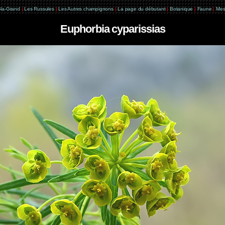
e-la-Grand
|
Les Russules
|
Les Autres champignons
|
La page du débutant
|
Botanique
|
Faune
|
Mes
Euphorbia cyparissias