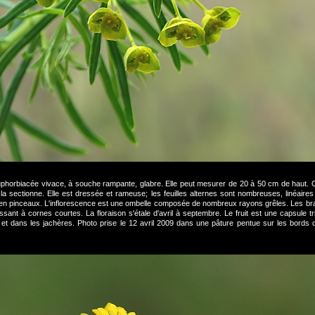
uphorbiacée vivace, à souche rampante, glabre. Elle peut mesurer de 20 à 50 cm de haut
la sectionne. Elle est dressée et rameuse; les feuilles alternes sont nombreuses, linéaires
en pinceaux. L'inflorescence est une ombelle composée de nombreux rayons grêles. Les brac
sant à cornes courtes. La floraison s'étale d'avril à septembre. Le fruit est une capsule t
et dans les jachères. Photo prise le 12 avril 2009 dans une pâture pentue sur les bord