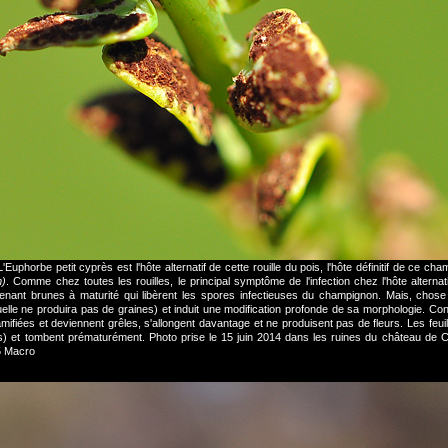
L'Euphorbe petit cyprès est l'hôte alternatif de cette rouille du pois, l'hôte définitif de ce
m)
. Comme chez toutes les rouilles, le principal symptôme de l'infection chez l'hôte alternati
enant brunes à maturité qui libèrent les spores infectieuses du champignon. Mais, chose 
uelle ne produira pas de graines) et induit une modification profonde de sa morphologie. Con
mifiées et deviennent grêles, s'allongent davantage et ne produisent pas de fleurs. Les feuill
es) et tombent prématurément. Photo prise le 15 juin 2014 dans les ruines du château d
5 Macro