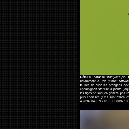
Détail du parasite
Uromyces pisi
. 
notamment le Pois
(Pisum sativu
feuilles de pustules orangées dev
champignon stérilise la plante (laq
les tiges ne sont en général pas ra
plus épaisses (elles sont charnu
46.034304, 5.958619 - D90/VR 10