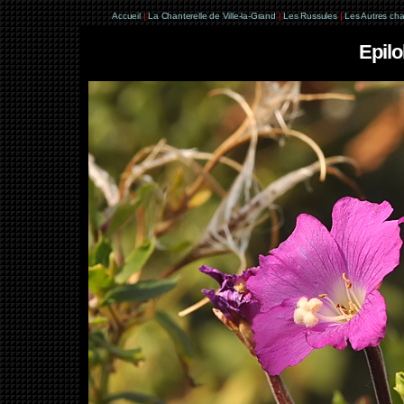
Accueil
|
La Chanterelle de Ville-la-Grand
|
Les Russules
|
Les Autres ch
Epil