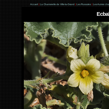
Accueil
|
La Chanterelle de Ville-la-Grand
|
Les Russules
|
Les Autres ch
Ecbal