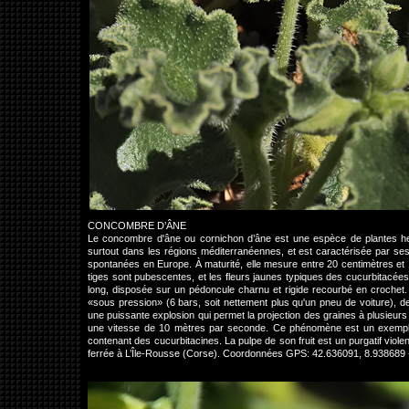
CONCOMBRE D’ÂNE
Le concombre d'âne ou cornichon d’âne est une espèce de plantes he
surtout dans les régions méditerranéennes, et est caractérisée par ses 
spontanées en Europe. À maturité, elle mesure entre 20 centimètres et 1
tiges sont pubescentes, et les fleurs jaunes typiques des cucurbitacées
long, disposée sur un pédoncule charnu et rigide recourbé en crochet. E
«sous pression» (6 bars, soit nettement plus qu'un pneu de voiture), d
une puissante explosion qui permet la projection des graines à plusieur
une vitesse de 10 mètres par seconde. Ce phénomène est un exemple d
contenant des cucurbitacines. La pulpe de son fruit est un purgatif violent 
ferrée à L’Île-Rousse (Corse). Coordonnées GPS: 42.636091, 8.938689