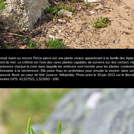
ouil marin ou encore Perce-pierre est une plante vivace appartenant à la famille des Apia
 bord de mer. Le crithme est l'une des rares plantes capables de survivre sur des rochers rég
sa présence marque la zone dans laquelle les embruns sont mortels pour les plantes continenta
ésistante à la sécheresse. Elle puise l'eau en profondeur pour ensuite la stocker dans ses
voir fleurir au cœur de l'été (source: Wikipedia). Photo prise le 30 juin 2013 sur le littoral
rdonnées GPS: 43,527522, 1,522693 - D90