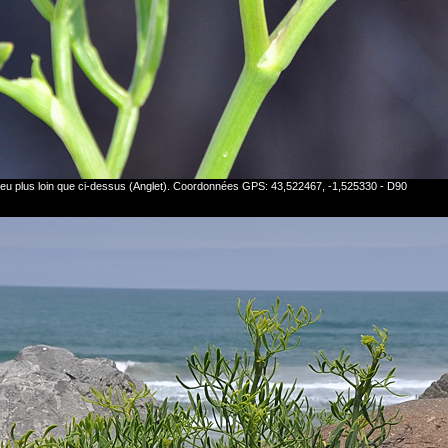
peu plus loin que ci-dessus (Anglet). Coordonnées GPS: 43,522467, -1,525330 - D90