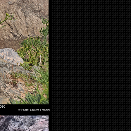
 D90
©
Photo: Laurent Francini