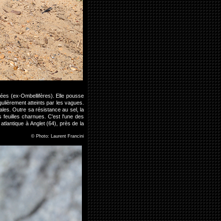
cées (ex-Ombellifères). Elle pousse
ulièrement atteints par les vagues.
les. Outre sa résistance au sel, la
 feuilles charnues. C'est l'une des
 atlantique à Anglet (64), près de la
©
Photo: Laurent Francini