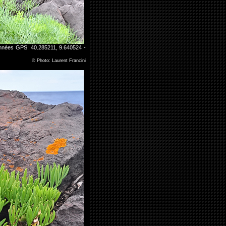
onnées GPS: 40.285211, 9.640524 -
©
Photo: Laurent Francini