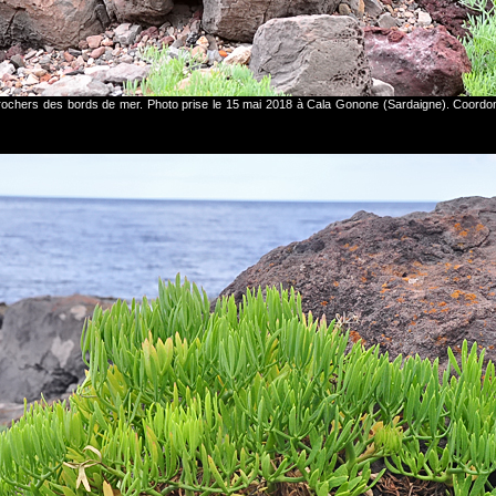
s rochers des bords de mer. Photo prise le 15 mai 2018 à Cala Gonone (Sardaigne). Coord