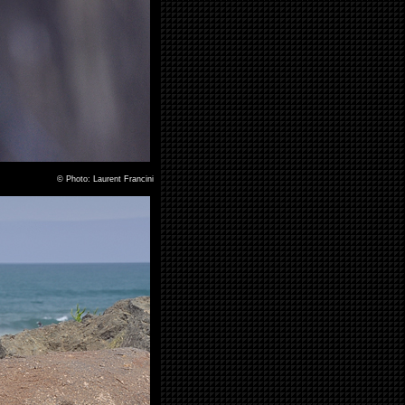
©
Photo: Laurent Francini