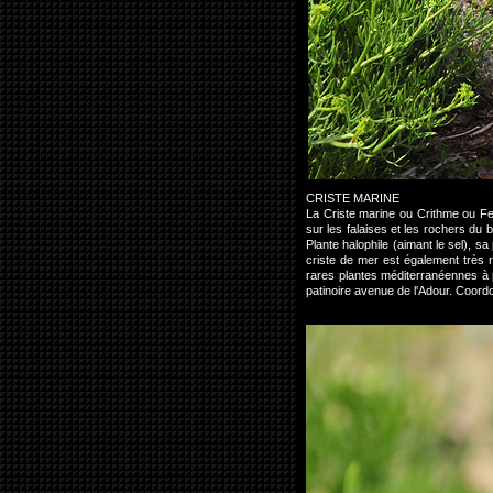
CRISTE MARINE
La Criste marine ou Crithme ou Fen
sur les falaises et les rochers du
Plante halophile (aimant le sel), 
criste de mer est également très r
rares plantes méditerranéennes à pou
patinoire avenue de l'Adour. Coo