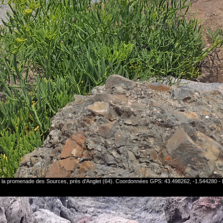
g de la promenade des Sources, près d'Anglet (64). Coordonnées GPS: 43.498262, -1.544280 -