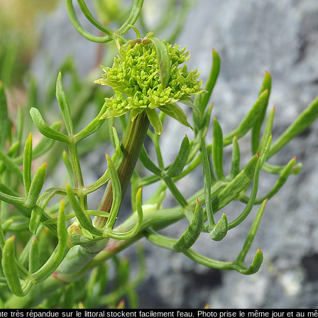
nte très répandue sur le littoral stockent facilement l'eau. Photo prise le même jour et au m