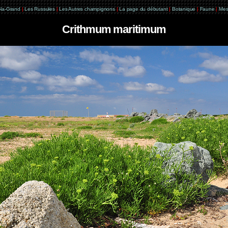
e-la-Grand
|
Les Russules
|
Les Autres champignons
|
La page du débutant
|
Botanique
|
Faune
|
Mes
Crithmum maritimum