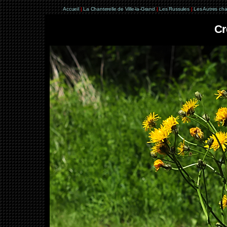
Accueil
|
La Chanterelle de Ville-la-Grand
|
Les Russules
|
Les Autres ch
Cr