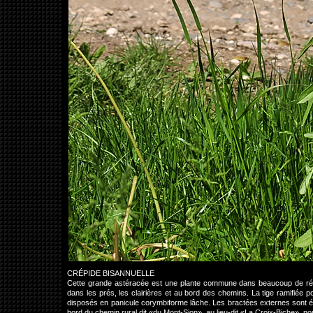
CRÉPIDE BISANNUELLE
Cette grande astéracée est une plante commune dans beaucoup de régio
dans les prés, les clairières et au bord des chemins. La tige ramifiée
disposés en panicule corymbiforme lâche. Les bractées externes sont étal
bord du chemin rural dit «du Mont-Sion», au lieu-dit «La Croix-Biche»,