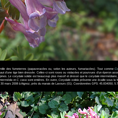
famille des fumeterres (papaveracées ou, selon les auteurs, fumariacées). Tout comme
Co
haut d’une tige bien dressée. Celles-ci sont roses ou violacées et pourvues d’un éperon as
pines. Le corydale solide est beaucoup plus massif et dressé que le corydale intermédiaire, 
intermédia
et
C. cava
sont entières. En outre,
Corydalis solida
présente une écaille sous la fe
e le 30 mars 2008 à Aignoz, près du marais de Lavours (01). Coordonnées GPS: 45.834050, 5.