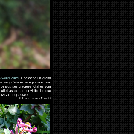
rydalis cava
, il possède un grand
sez long. Cette espèce pousse dans
de plus ses bractées foliaires sont
uille basale, surtout visible lorsque
742171 - Fuji S9500.
©
Photo: Laurent Francini