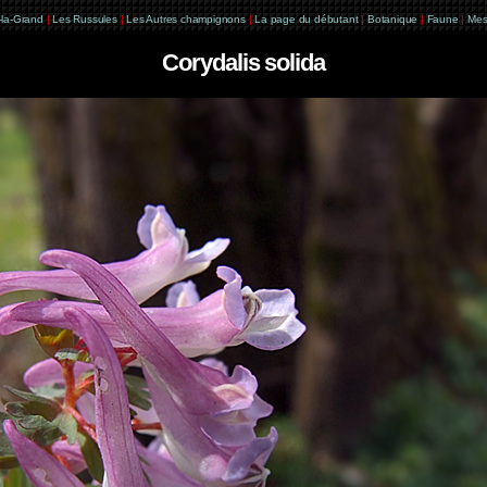
e-la-Grand
|
Les Russules
|
Les Autres champignons
|
La page du débutant
|
Botanique
|
Faune
|
Mes
Corydalis solida