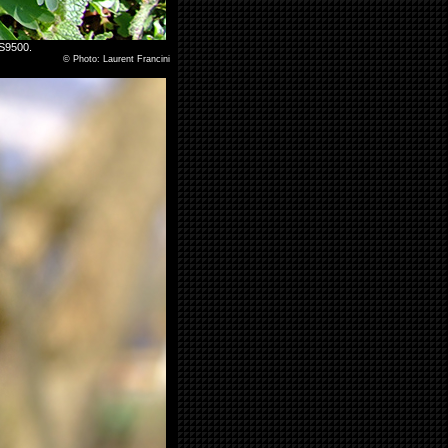
 S9500.
©
Photo: Laurent Francini