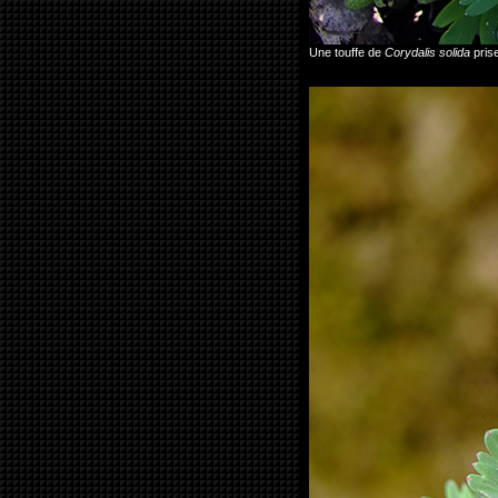
Une touffe de
Corydalis solida
pris