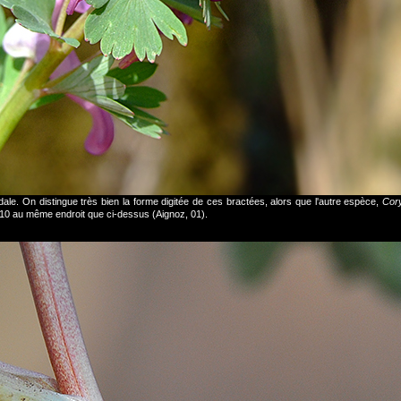
ale. On distingue très bien la forme digitée de ces bractées, alors que l'autre espèce,
Cory
010 au même endroit que ci-dessus (Aignoz, 01).