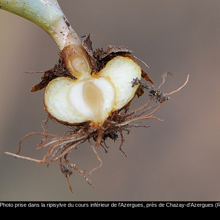
ein. Photo prise dans la ripisylve du cours inférieur de l'Azergues, près de Chazay-d'Azergues