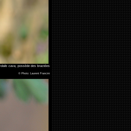
dalis cava,
possède des bractées
©
Photo: Laurent Francini