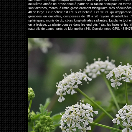
deuxième année de croissance à partir de la racine principale en forme 
sont alternes, molles, à limbe grossièrement triangulaire, très découpées
40 de large. Leur pétiole est creux et tacheté. Les fleurs, qui n'appara
groupées en ombelles, composées de 10 à 20 rayons d'ombellules d'
sphériques, munis de dix côtes longitudinales saillantes. La plante tout 
on la froisse. La plante pousse dans les endroits frais, les haies et les
naturelle de Lattes, près de Montpellier (34). Coordonnées GPS: 43.54