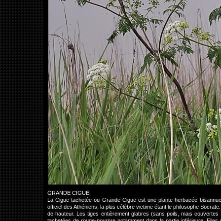
GRANDE CIGUË
La Ciguë tachetée ou Grande Ciguë est une plante herbacée bisannuelle 
officiel des Athéniens, la plus célèbre victime étant le philosophe Socra
de hauteur. Les tiges entièrement glabres (sans poils, mais couvertes 
tachetées de rouge-pourpre notamment dans la partie inférieure. Elles s