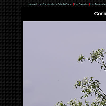
Accueil
|
La Chanterelle de Ville-la-Grand
|
Les Russules
|
Les Autres ch
Coni