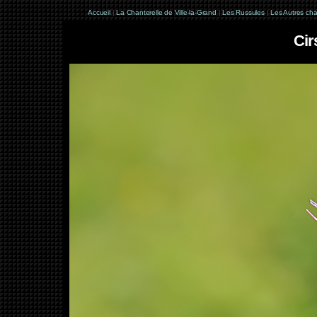
Accueil
|
La Chanterelle de Ville-la-Grand
|
Les Russules
|
Les Autres ch
Cir