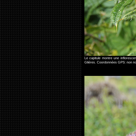
Le capitule montre une infloresce
Glières. Coordonnées GPS: non no