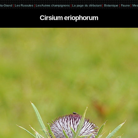
e-la-Grand
|
Les Russules
|
Les Autres champignons
|
La page du débutant
|
Botanique
|
Faune
|
Mes
Cirsium eriophorum