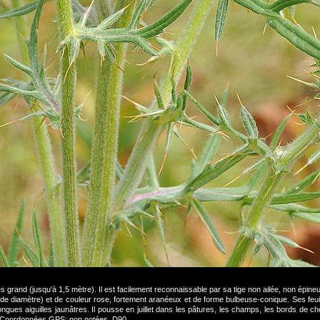
ès grand (jusqu'à 1,5 mètre). Il est facilement reconnaissable par sa tige non ailée, non épin
e diamètre) et de couleur rose, fortement aranéeux et de forme bulbeuse-conique. Ses feuil
ues aiguilles jaunâtres. Il pousse en juillet dans les pâtures, les champs, les bords de che
 Coordonnées GPS: non notées. D90