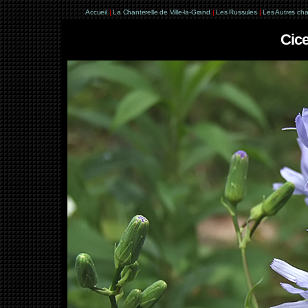
Accueil
|
La Chanterelle de Ville-la-Grand
|
Les Russules
|
Les Autres ch
Cice