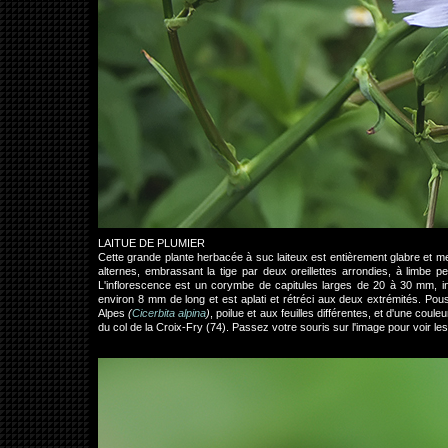
LAITUE DE PLUMIER
Cette grande plante herbacée à suc laiteux est entièrement glabre et me
alternes, embrassant la tige par deux oreillettes arrondies, à limbe p
L'inflorescence est un corymbe de capitules larges de 20 à 30 mm, invo
environ 8 mm de long et est aplati et rétréci aux deux extrémités. Pou
Alpes
(
Cicerbita alpina
)
, poilue et aux feuilles différentes, et d'une coul
du col de la Croix-Fry (74). Passez votre souris sur l'image pour voir les