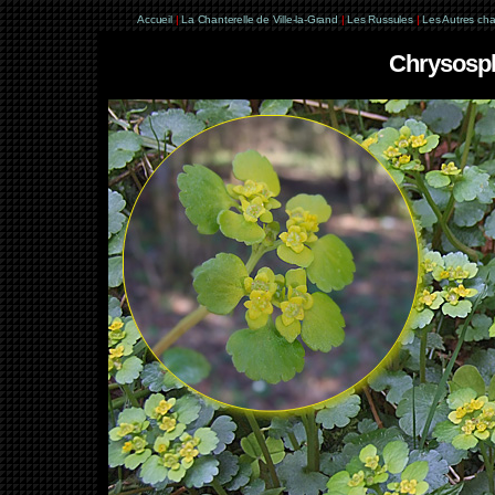
Accueil
|
La Chanterelle de Ville-la-Grand
|
Les Russules
|
Les Autres ch
Chrysospl