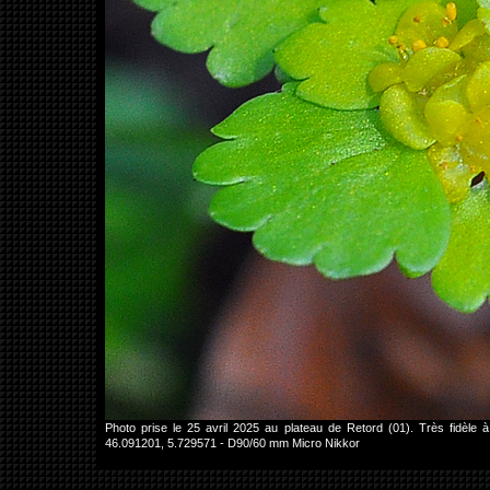
Photo prise le 25 avril 2025 au plateau de Retord (01). Très fidèle 
46.091201, 5.729571 - D90/60 mm Micro Nikkor