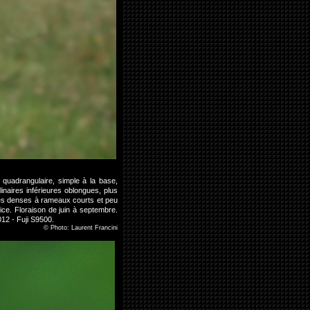
 quadrangulaire, simple à la base,
naires inférieures oblongues, plus
es denses à rameaux courts et peu
ice. Floraison de juin à septembre.
12 - Fuji S9500.
©
Photo: Laurent Francini