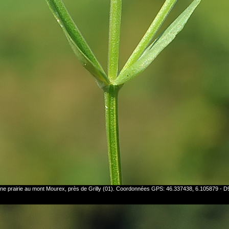
s une prairie au mont Mourex, près de Grilly (01). Coordonnées GPS: 46.337438, 6.105879 -