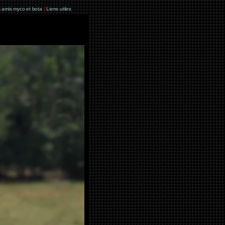
 amis myco et bota
|
Liens utiles