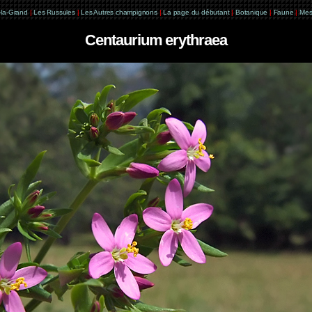
e-la-Grand
|
Les Russules
|
Les Autres champignons
|
La page du débutant
|
Botanique
|
Faune
|
Mes
Centaurium erythraea