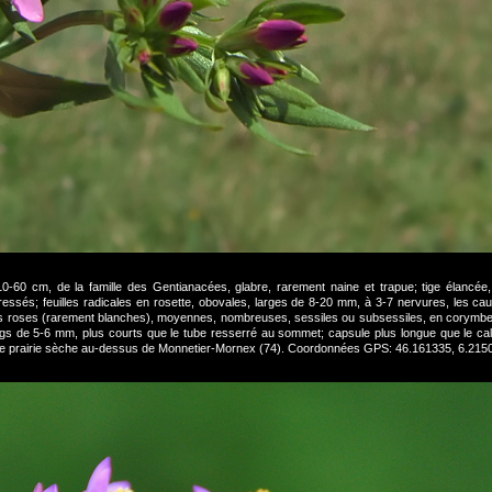
10-60 cm, de la famille des Gentianacées, glabre, rarement naine et trapue; tige élancée,
és; feuilles radicales en rosette, obovales, larges de 8-20 mm, à 3-7 nervures, les cauli
urs roses (rarement blanches), moyennes, nombreuses, sessiles ou subsessiles, en corymb
ongs de 5-6 mm, plus courts que le tube resserré au sommet; capsule plus longue que le cal
une prairie sèche au-dessus de Monnetier-Mornex (74). Coordonnées GPS: 46.161335, 6.2150