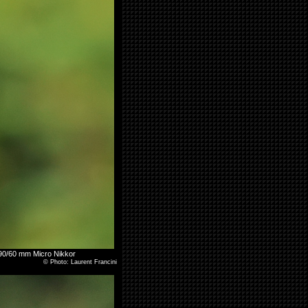
 D90/60 mm Micro Nikkor
©
Photo: Laurent Francini