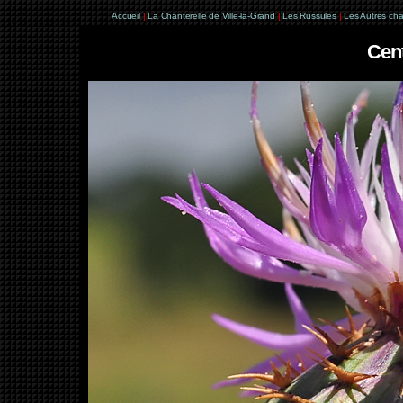
Accueil
|
La Chanterelle de Ville-la-Grand
|
Les Russules
|
Les Autres ch
Cen