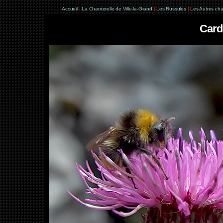
Accueil
|
La Chanterelle de Ville-la-Grand
|
Les Russules
|
Les Autres ch
Card