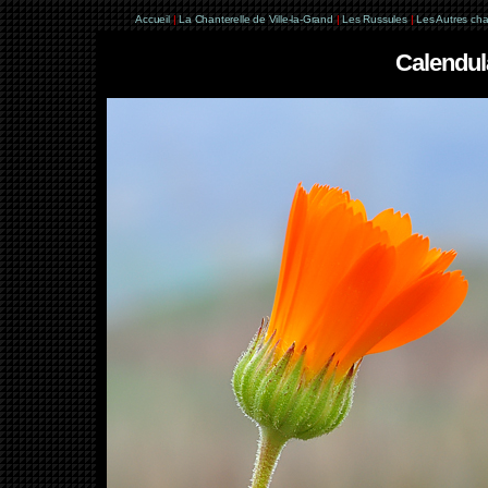
Accueil
|
La Chanterelle de Ville-la-Grand
|
Les Russules
|
Les Autres ch
Calendula