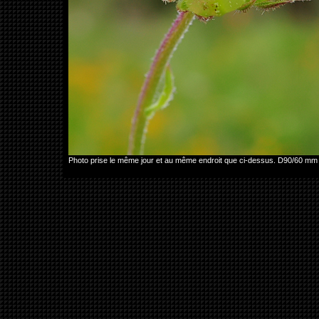
Photo prise le même jour et au même endroit que ci-dessus. D90/60 mm