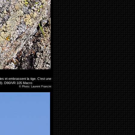
es et embrassent la tige. C’est une
(73). D90/VR 105 Macro
©
Photo: Laurent Francini