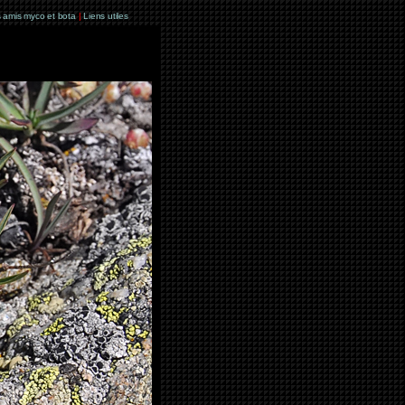
 amis myco et bota
|
Liens utiles