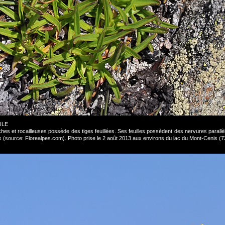
ULE
hes et rocailleuses possède des tiges feuillées. Ses feuilles possèdent des nervures parallèl
es (source: Florealpes.com). Photo prise le 2 août 2013 aux environs du lac du Mont-Cenis 