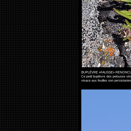
BUPLÈVRE «FAUSSE» RENONC
Ce petit buplèvre des pelouses sèc
vivace aux feuilles non persistant