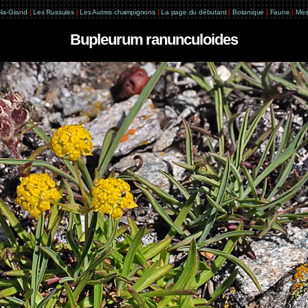
e-la-Grand
|
Les Russules
|
Les Autres champignons
|
La page du débutant
|
Botanique
|
Faune
|
Mes
Bupleurum ranunculoides