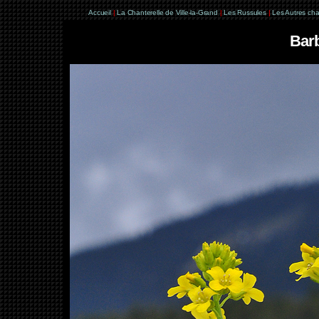
Accueil
|
La Chanterelle de Ville-la-Grand
|
Les Russules
|
Les Autres ch
Barb