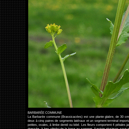
BARBARÉE COMMUNE
La Barbarée commune (Brassicacées) est une plante glabre, de 30 cm à 
deux à cinq paires de segments latéraux et un segment terminal important
petites, ovales, à limbe denté ou lobé. Les fleurs comportent 4 pétales jau
dressée, à bec rétréci de la base au sommet. Il existe plusieurs sous