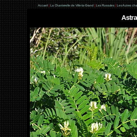
Accueil
|
La Chanterelle de Ville-la-Grand
|
Les Russules
|
Les Autres ch
Astra