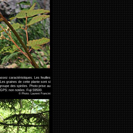
sez caractéristiques. Les feuilles
Les graines de cette plante sont si
e groupe des spirées. Photo prise au
 GPS: non notées. Fuji S9500.
©
Photo: Laurent Francini