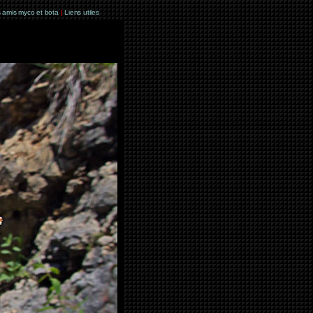
 amis myco et bota
|
Liens utiles