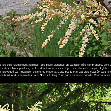
les bois relativement humides. Ses fleurs blanches en panicule, très nombreuses, sont as
vec des folioles pointues, ovales, doublement sciées. Tige raide, dressée, simple et glabre. 
r provoqué par l'irradiation solaire les emporte. Cette plante était autrefois classée dans l
07, en bordure du chemin des Eaux-Noires, le long d'une paroi rocheuse humide. Coordonnées