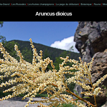
e-la-Grand
|
Les Russules
|
Les Autres champignons
|
La page du débutant
|
Botanique
|
Faune
|
Mes
Aruncus dioicus