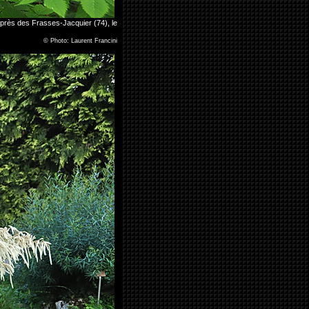
près des Frasses-Jacquier (74), le
©
Photo: Laurent Francini