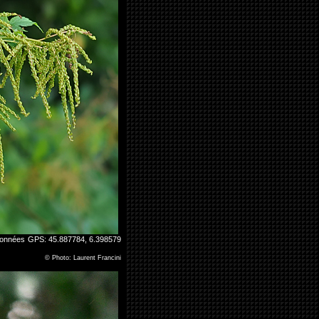
oordonnées GPS: 45.887784, 6.398579
©
Photo: Laurent Francini