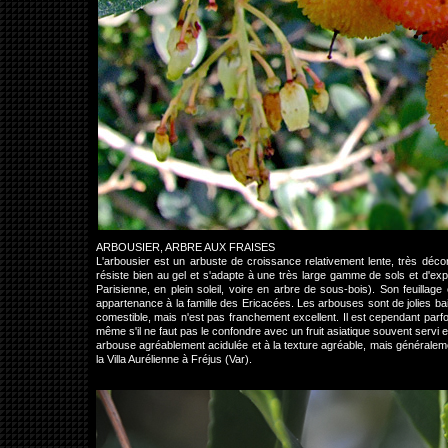
ARBOUSIER, ARBRE AUX FRAISES
L'arbousier est un arbuste de croissance relativement lente, très décorati
résiste bien au gel et s'adapte à une très large gamme de sols et d'expo
Parisienne, en plein soleil, voire en arbre de sous-bois). Son feuillag
appartenance à la famille des Ericacées. Les arbouses sont de jolies bai
comestible, mais n'est pas franchement excellent. Il est cependant pa
même s'il ne faut pas le confondre avec un fruit asiatique souvent servi en
arbouse agréablement acidulée et à la texture agréable, mais généraleme
la Villa Aurélienne à Fréjus (Var).