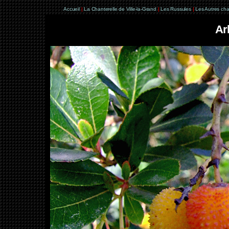
Accueil
|
La Chanterelle de Ville-la-Grand
|
Les Russules
|
Les Autres ch
Ar