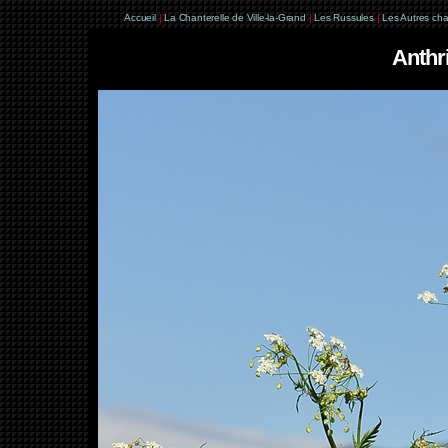
Accueil
|
La Chanterelle de Ville-la-Grand
|
Les Russules
|
Les Autres ch
Anthri