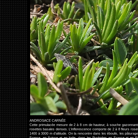
ANDROSACE CARNÉE
Cette primulacée mesure de 2 à 8 cm de hauteur, à souche gazonnante, f
rosettes basales denses. L'inflorescence comporte de 2 à 8 fleurs roses
1400 à 3000 m d'altitude. On la rencontre dans les éboulis, les pâtura
France, en Suisse et en Italie, dans les Pyrénées en France et en Es