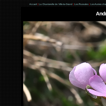
Accueil
|
La Chanterelle de Ville-la-Grand
|
Les Russules
|
Les Autres ch
Andr