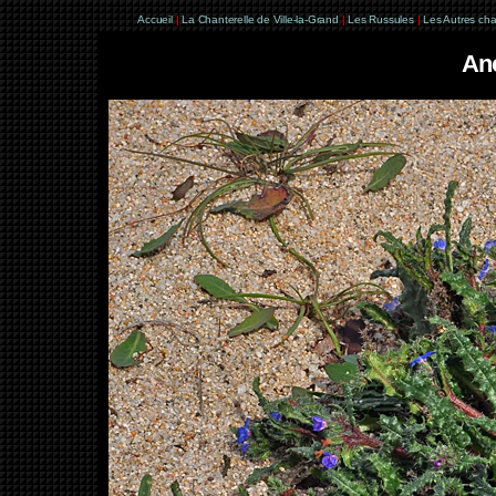
Accueil
|
La Chanterelle de Ville-la-Grand
|
Les Russules
|
Les Autres ch
An