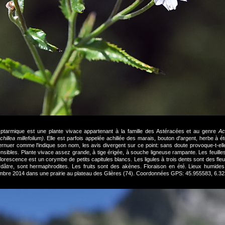
lée ptarmique est une plante vivace appartenant à la famille des Astéracées et au genre
Ac
chillea millefolium)
. Elle est parfois appelée achillée des marais, bouton d'argent, herbe à ét
éternuer comme l'indique son nom, les avis divergent sur ce point: sans doute provoque-t-ell
nsibles. Plante vivace assez grande, à tige érigée, à souche ligneuse rampante. Les feuilles,
florescence est un corymbe de petits capitules blancs. Les ligules à trois dents sont des fleu
dâtre, sont hermaphrodites. Les fruits sont des akènes. Floraison en été. Lieux humides
tembre 2014 dans une prairie au plateau des Glières (74). Coordonnées GPS: 45.955583, 6.