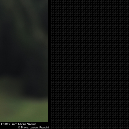
 - D90/60 mm Micro Nikkor
©
Photo: Laurent Francini