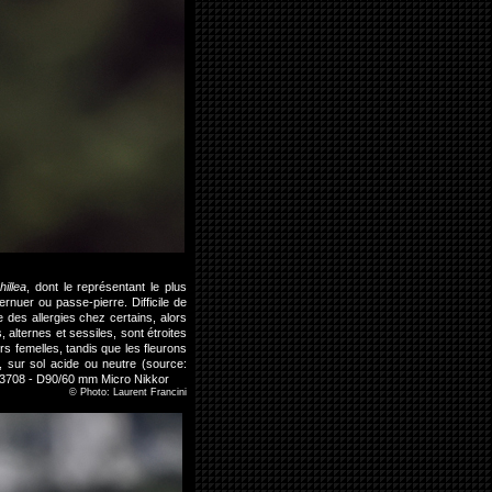
hillea
, dont le représentant le plus
ernuer ou passe-pierre. Difficile de
e des allergies chez certains, alors
 alternes et sessiles, sont étroites
rs femelles, tandis que les fleurons
, sur sol acide ou neutre (source:
323708 - D90/60 mm Micro Nikkor
©
Photo: Laurent Francini