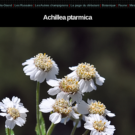
e-la-Grand
|
Les Russules
|
Les Autres champignons
|
La page du débutant
|
Botanique
|
Faune
|
Mes
Achillea ptarmica