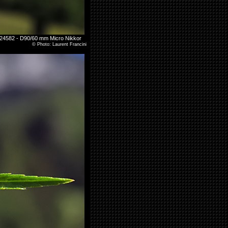
.324582 - D90/60 mm Micro Nikkor
©
Photo: Laurent Francini