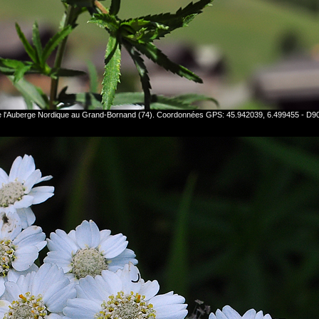
 de l'Auberge Nordique au Grand-Bornand (74). Coordonnées GPS: 45.942039, 6.499455 - D9