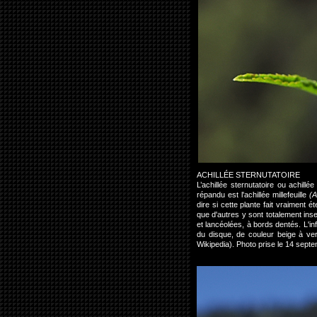
ACHILLÉE STERNUTATOIRE
L’achillée sternutatoire ou achil
répandu est l'achillée millefeuille
(A
dire si cette plante fait vraiment 
que d'autres y sont totalement inse
et lancéolées, à bords dentés. L'in
du disque, de couleur beige à ver
Wikipedia). Photo prise le 14 sep